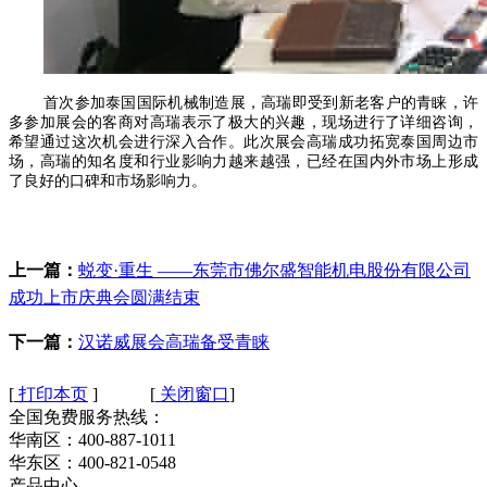
首次参加泰国国际机械制造展，高瑞即受到新老客户的青睐，许
多参加展会的客商对高瑞表示了极大的兴趣，现场进行了详细咨询，
希望通过这次机会进行深入合作。此次展会高瑞成功拓宽泰国周边市
场，高瑞的知名度和行业影响力越来越强，已经在国内外市场上形成
了良好的口碑和市场影响力。
上一篇：
蜕变·重生 ——东莞市佛尔盛智能机电股份有限公司
成功上市庆典会圆满结束
下一篇：
汉诺威展会高瑞备受青睐
[
打印本页
] [
关闭窗口
]
全国免费服务热线：
华南区：400-887-1011
华东区：400-821-0548
产品中心